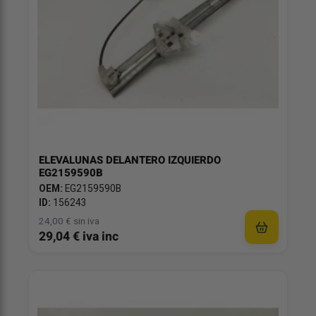
ELEVALUNAS DELANTERO IZQUIERDO
EG2159590B
OEM:
EG2159590B
ID:
156243
24,00 € sin iva
29,04 € iva inc