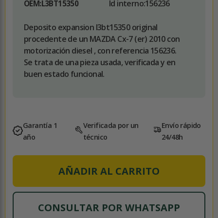
Id interno:
156236
OEM:
L3BT15350
Deposito expansion l3bt15350 original
procedente de un MAZDA Cx-7 (er) 2010 con
motorización diesel , con referencia 156236.
Se trata de una pieza usada, verificada y en
buen estado funcional.
Garantía 1
Verificada por un
Envío rápido
año
técnico
24/48h
AÑADIR AL CARRITO
CONSULTAR POR WHATSAPP