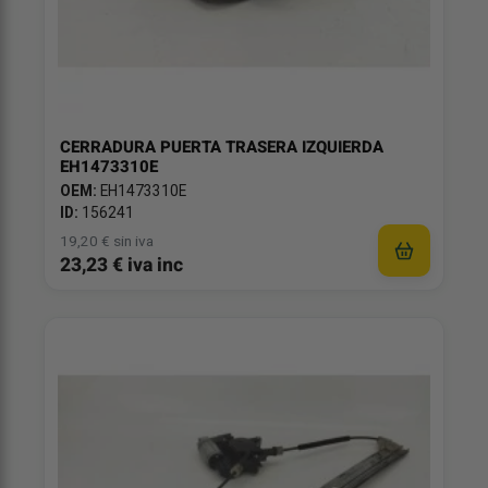
CERRADURA PUERTA TRASERA IZQUIERDA
EH1473310E
OEM:
EH1473310E
ID:
156241
19,20 € sin iva
23,23 € iva inc