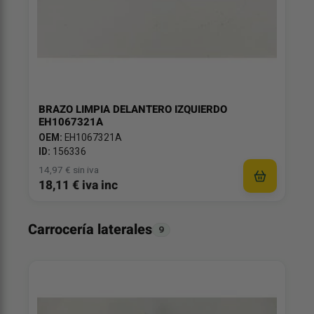
BRAZO LIMPIA DELANTERO IZQUIERDO
EH1067321A
OEM:
EH1067321A
ID:
156336
14,97 € sin iva
18,11 € iva inc
Carrocería laterales
9