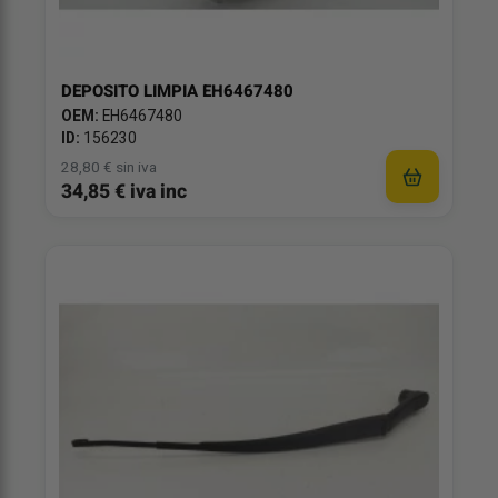
DEPOSITO LIMPIA EH6467480
OEM:
EH6467480
ID:
156230
28,80 € sin iva
34,85 € iva inc