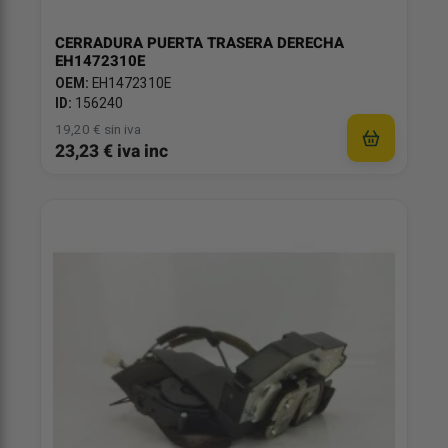
CERRADURA PUERTA TRASERA DERECHA
EH1472310E
OEM:
EH1472310E
ID:
156240
19,20 € sin iva
23,23 € iva inc