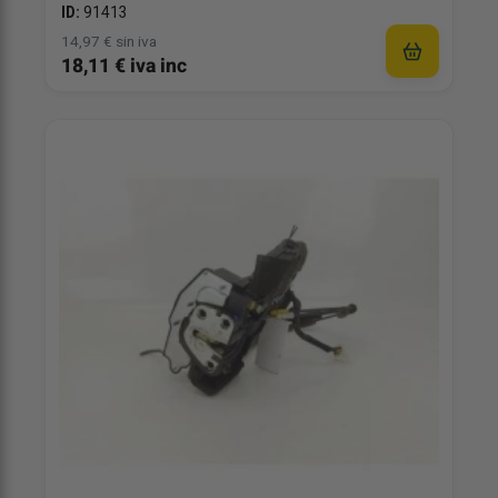
ID:
91413
14,97 € sin iva
18,11 € iva inc