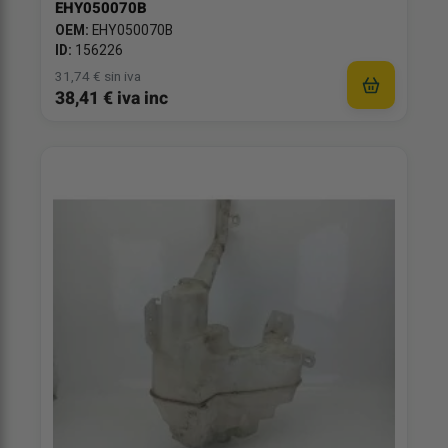
EHY050070B
OEM:
EHY050070B
ID:
156226
31,74 € sin iva
38,41 € iva inc