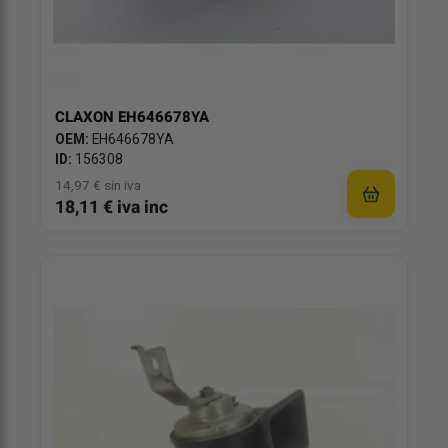
CLAXON EH646678YA
OEM:
EH646678YA
ID:
156308
14,97 € sin iva
18,11 € iva inc