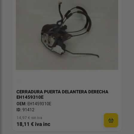
CERRADURA PUERTA DELANTERA DERECHA
EH1459310E
OEM:
EH1459310E
ID:
91412
14,97 € sin iva
18,11 € iva inc