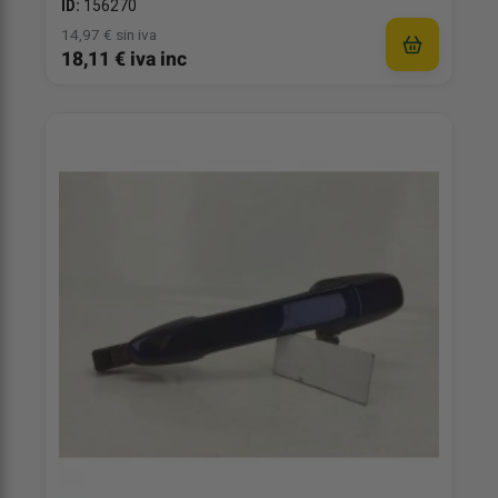
ID:
156270
14,97 € sin iva
18,11 € iva inc