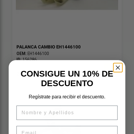
PALANCA CAMBIO EH1446100
OEM:
EH1446100
ID:
156286
24,00 € sin iva
CONSIGUE UN 10% DE
29,04 € iva inc
DESCUENTO
Regístrate para recibir el descuento.
Nombre
Email