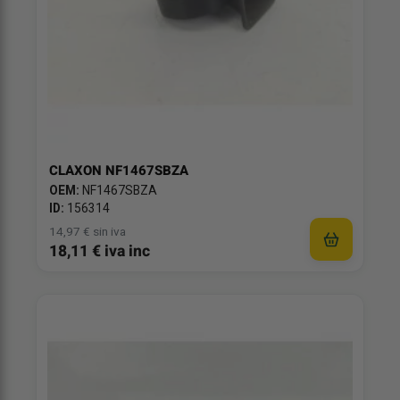
CLAXON NF1467SBZA
OEM:
NF1467SBZA
ID:
156314
14,97 € sin iva
18,11 € iva inc