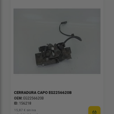
CERRADURA CAPO EG2256620B
OEM:
EG2256620B
ID:
156218
15,87 € sin iva