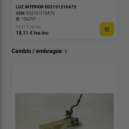
LUZ INTERIOR EG2151310A75
OEM:
EG2151310A75
ID:
156297
14,97 € sin iva
18,11 € iva inc
Cambio / embrague
2