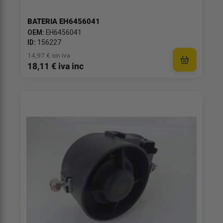
BATERIA EH6456041
OEM:
EH6456041
ID:
156227
14,97 € sin iva
18,11 € iva inc