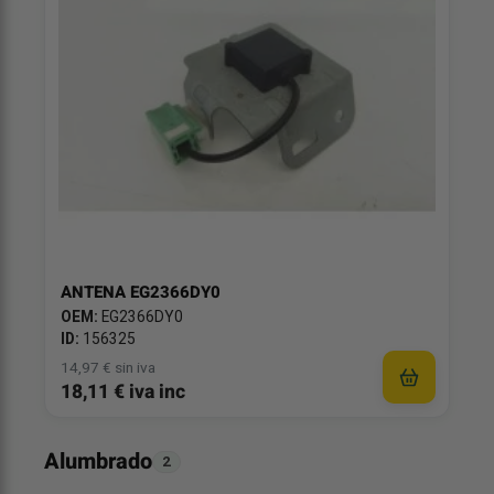
ANTENA EG2366DY0
OEM:
EG2366DY0
ID:
156325
14,97 € sin iva
18,11 € iva inc
Alumbrado
2