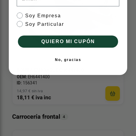
tipo de cliente
Soy Empresa
Soy Particular
QUIERO MI CUPÓN
No, gracias
BOMBA EMBRAGUE EH6441400
OEM:
EH6441400
ID:
156341
14,97 € sin iva
18,11 € iva inc
Carrocería frontal
4