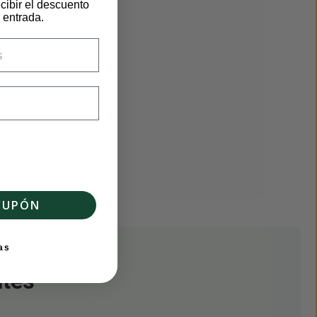
cibir el descuento
 entrada.
CUPÓN
as
ntes