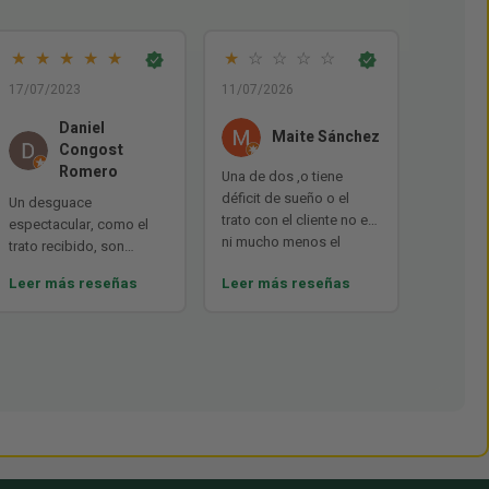
★
★
★
★
★
★
☆
☆
☆
☆
17/07/2023
11/07/2026
Daniel
Maite Sánchez
Congost
Romero
Una de dos ,o tiene
déficit de sueño o el
Un desguace
trato con el cliente no es
espectacular, como el
ni mucho menos el
trato recibido, son
adecuado!!!!!!
rápidos, eficientes y
Leer más reseñas
Leer más reseñas
amables, precios
correctos, no importa la
distancia ya que hacen
envíos a toda España,
cuidan mucho el
embalaje utilizando
envoltorio de burbuja y
todo bien retractilado, sí
vuelvo a necesitar algo
no dudaré en contactar