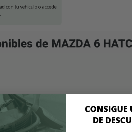
dad con tu vehículo o accede
.
ponibles de MAZDA 6 HAT
CONSIGUE 
DE DESC