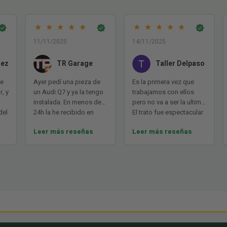
★
★
★
★
★
★
★
★
★
★
11/11/2025
14/11/2025
mez
TR Garage
Taller Delpaso
de
Ayer pedí una pieza de
Es la primera vez que
r, y
un Audi Q7 y ya la tengo
trabajamos con ellos
instalada. En menos de
pero no va a ser la ultima.
del
24h la he recibido en
El trato fue espectacular
e
Barcelona y en perfecto
y el envío solo tardó un
Leer más reseñas
Leer más reseñas
estado. Un 10 para esta
día a pesar de la
empresa tanto por la
distancia. MUY
V.
amabilidad, la facilidad
RECOMENDABLE
ce
para hacer el pedido
a,
como en la calidad y
ar
puntualidad. Repetiré
e
seguro. Muchas gracias!!