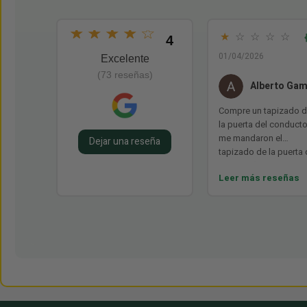
★
★
★
★
☆
★
☆
☆
☆
☆
4
01/04/2026
Excelente
(73 reseñas)
Alberto Ga
Compre un tapizado 
la puerta del conducto
me mandaron el
Dejar una reseña
tapizado de la puerta 
acompañante. No hac
Leer más reseñas
falta decir nada mas.
Tuve que hacer una
apaño para pasar la IT
Y solo hay un desgua
el arbol en toda Españ
que el dueño quiere tir
balones fuera. Hay qu
ser mas profesional.