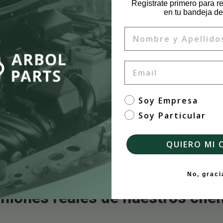
Regístrate primero para re
en tu bandeja de
Nombre
Email
tipo de cliente
Soy Empresa
Soy Particular
QUIERO MI 
No, graci
niones reales de nuestros clie