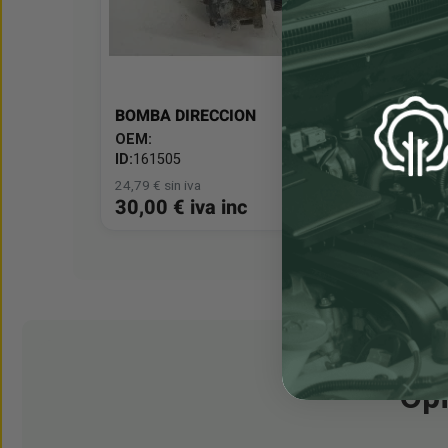
BOMBA DIRECCION
OEM:
ID:
161505
24,79 € sin iva
30,00 € iva inc
Opi