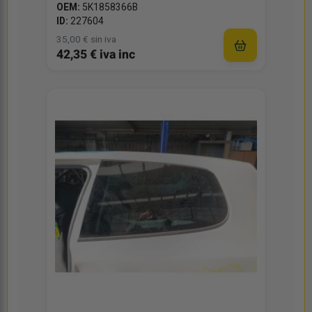
OEM:
5K1858366B
ID:
227604
35,00 € sin iva
42,35 € iva inc