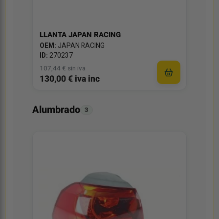
LLANTA JAPAN RACING
OEM:
JAPAN RACING
ID:
270237
107,44 € sin iva
130,00 € iva inc
Alumbrado
3