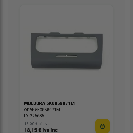
MOLDURA 5K0858071M
OEM:
5K0858071M
ID:
226686
15,00 € sin iva
18,15 € iva inc