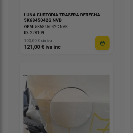
LUNA CUSTODIA TRASERA DERECHA
5K6845042G NVB
OEM:
5K6845042G NVB
ID:
228109
100,00 € sin iva
121,00 € iva inc