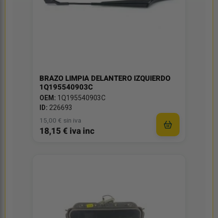
BRAZO LIMPIA DELANTERO IZQUIERDO
1Q195540903C
OEM:
1Q195540903C
ID:
226693
15,00 € sin iva
18,15 € iva inc