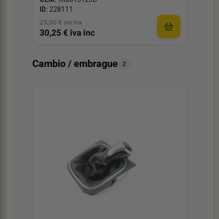
OEM:
1K0615123D
ID:
228111
25,00 € sin iva
30,25 € iva inc
Cambio / embrague
2