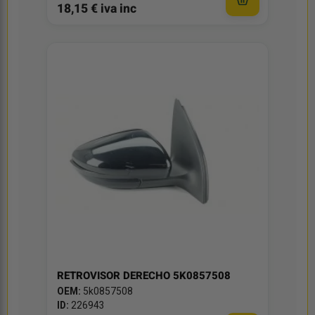
18,15 € iva inc
RETROVISOR DERECHO 5K0857508
OEM:
5k0857508
ID:
226943