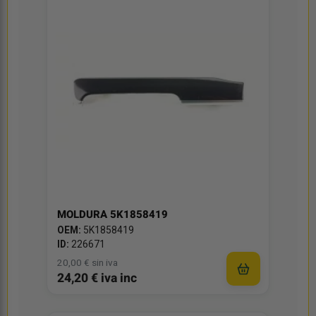
MOLDURA 5K1858419
OEM:
5K1858419
ID:
226671
20,00 € sin iva
24,20 € iva inc