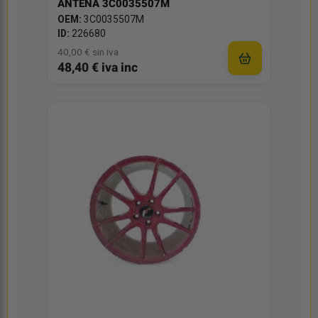
ANTENA 3C0035507M
OEM:
3C0035507M
ID:
226680
40,00 € sin iva
48,40 € iva inc