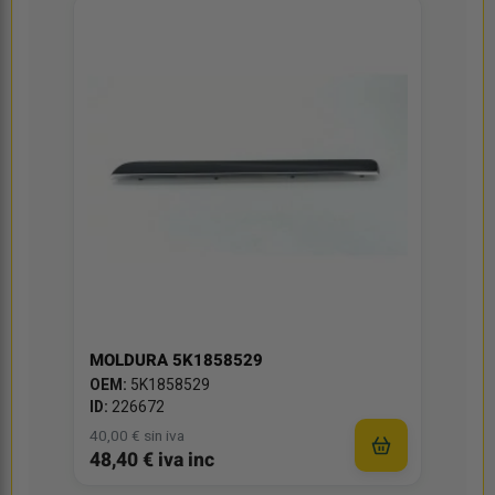
MOLDURA 5K1858529
OEM:
5K1858529
ID:
226672
40,00 € sin iva
48,40 € iva inc