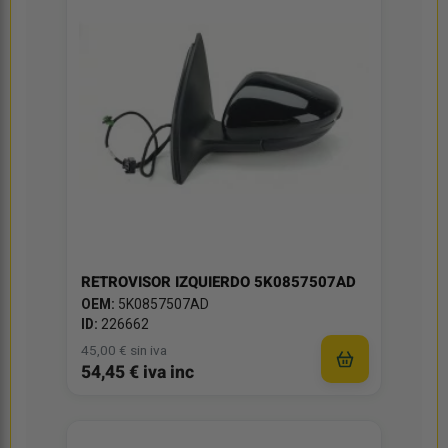
RETROVISOR IZQUIERDO 5K0857507AD
OEM:
5K0857507AD
ID:
226662
45,00 € sin iva
54,45 € iva inc