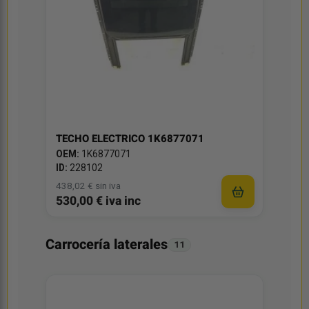
TECHO ELECTRICO 1K6877071
OEM:
1K6877071
ID:
228102
438,02 € sin iva
530,00 € iva inc
Carrocería laterales
11