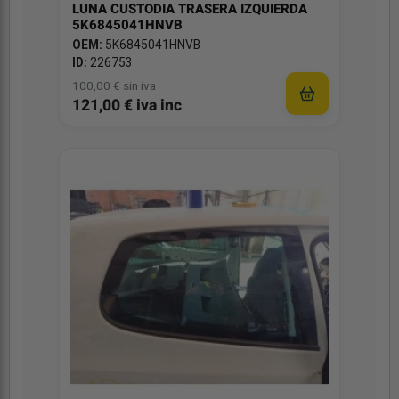
LUNA CUSTODIA TRASERA IZQUIERDA
5K6845041HNVB
OEM:
5K6845041HNVB
ID:
226753
100,00 € sin iva
121,00 € iva inc