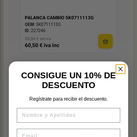
PALANCA CAMBIO 5K0711113G
OEM:
5K0711113G
ID:
227246
50,00 € sin iva
60,50 € iva inc
CONSIGUE UN 10% DE
DESCUENTO
Regístrate para recibir el descuento.
Nombre
Email