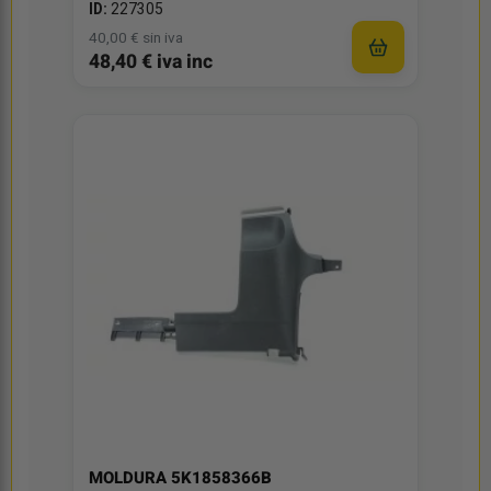
ID:
227305
40,00 € sin iva
48,40 € iva inc
MOLDURA 5K1858366B