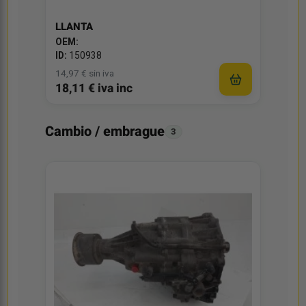
LLANTA
OEM:
ID:
150938
14,97 € sin iva
18,11 € iva inc
Cambio / embrague
3