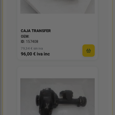
CAJA TRANSFER
OEM:
ID:
157408
79,34 € sin iva
96,00 € iva inc