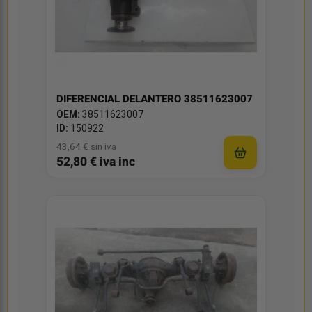
DIFERENCIAL DELANTERO 38511623007
OEM:
38511623007
ID:
150922
43,64 € sin iva
52,80 € iva inc