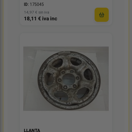
ID:
175045
14,97 € sin iva
18,11 € iva inc
LLANTA