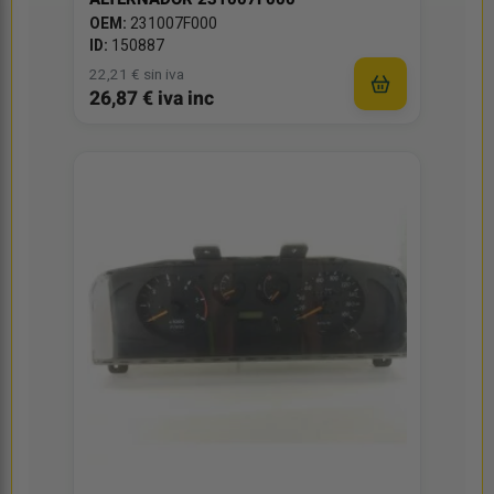
OEM:
231007F000
ID:
150887
22,21 € sin iva
26,87 € iva inc