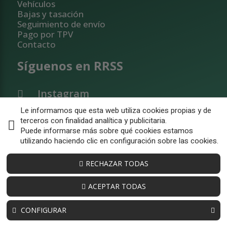
Vehículos
Bajas y tasación
Seguimiento de envío
Pago por TPV
Contacto
Síguenos en RRSS
Instagram
Le informamos que esta web utiliza cookies propias y de
Linkedin
terceros con finalidad analítica y publicitaria.
Puede informarse más sobre qué cookies estamos
utilizando haciendo clic en configuración sobre las cookies.
RECHAZAR TODAS
ACEPTAR TODAS
CONFIGURAR