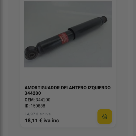
AMORTIGUADOR DELANTERO IZQUIERDO
344200
OEM:
344200
ID:
150888
14,97 € sin iva
18,11 € iva inc