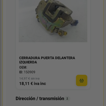
CERRADURA PUERTA DELANTERA
IZQUIERDA
OEM:
ID:
150909
14,97 € sin iva
18,11 € iva inc
Dirección / transmisión
2