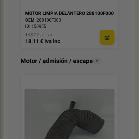
MOTOR LIMPIA DELANTERO 288100F000
OEM:
288100F000
ID:
150955
14,97 € sin iva
18,11 € iva inc
Motor / admisión / escape
2