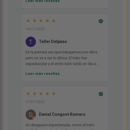
Leer más reseñas
la facilidad para hacer el pedido como en la
calidad y puntualidad. Repetiré seguro.
Muchas gracias!!
★
★
★
★
★
14/11/2025
Taller Delpaso
Es la primera vez que trabajamos con ellos
pero no va a ser la ultima. El trato fue
espectacular y el envío solo tardó un día a
pesar de la distancia. MUY RECOMENDABLE
Leer más reseñas
★
★
★
★
★
17/07/2023
Daniel Congost Romero
Un desguace espectacular, como el trato