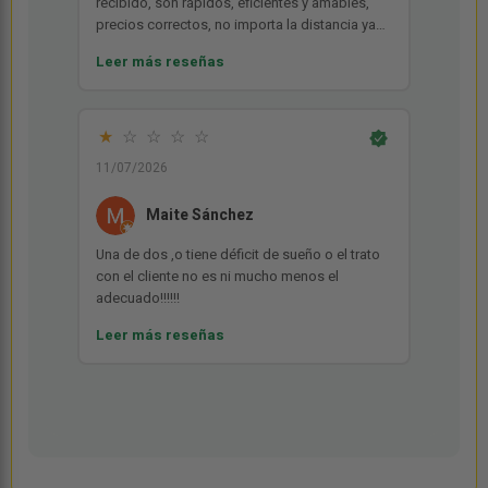
recibido, son rápidos, eficientes y amables,
precios correctos, no importa la distancia ya
que hacen envíos a toda España, cuidan
Leer más reseñas
mucho el embalaje utilizando envoltorio de
burbuja y todo bien retractilado, sí vuelvo a
necesitar algo no dudaré en contactar con
ellos.
★
☆
☆
☆
☆
11/07/2026
Maite Sánchez
Una de dos ,o tiene déficit de sueño o el trato
con el cliente no es ni mucho menos el
adecuado!!!!!!
Leer más reseñas