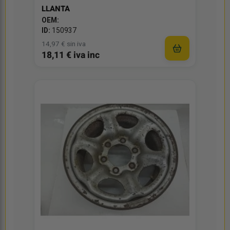
LLANTA
OEM:
ID:
150937
14,97 € sin iva
18,11 € iva inc