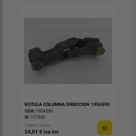
ROTULA COLUMNA DIRECCION 1954590
OEM:
1954590
ID:
157386
19,84 € sin iva
24,01 € iva inc