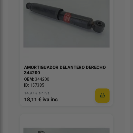
AMORTIGUADOR DELANTERO DERECHO
344200
OEM:
344200
ID:
157385
14,97 € sin iva
18,11 € iva inc