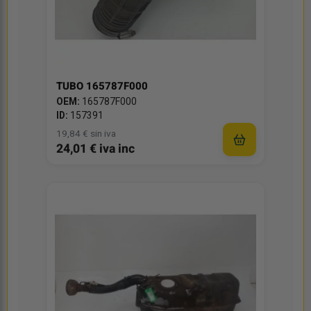
TUBO 165787F000
OEM:
165787F000
ID:
157391
19,84 € sin iva
24,01 € iva inc