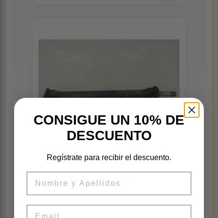
CONSIGUE UN 10% DE
DESCUENTO
Regístrate para recibir el descuento.
Nombre
TRANSMISION CENTRAL 1962563
OEM:
1962563
ID:
150976
Email
39,67 € sin iva