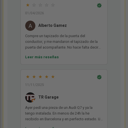
★
☆
☆
☆
☆
01/04/2026
Alberto Gamez
Compre un tapizado de la puerta del
conductor, y me mandaron el tapizado de la
puerta del acompañante. No hace falta decir
nada mas. Tuve que hacer una apaño para
Leer más reseñas
pasar la ITV. Y solo hay un desguace el arbol en
toda España, que el dueño quiere tirar balones
fuera. Hay que ser mas profesional.
★
★
★
★
★
11/11/2025
TR Garage
Ayer pedí una pieza de un Audi Q7 y ya la
tengo instalada. En menos de 24h la he
recibido en Barcelona y en perfecto estado. Un
10 para esta empresa tanto por la amabilidad,