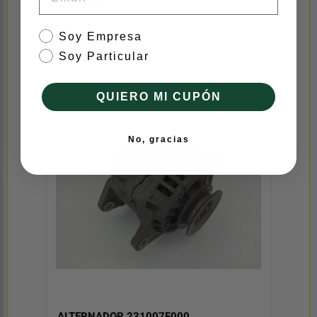
48,00 € iva inc
tipo de cliente
Soy Empresa
Electricidad
3
Soy Particular
QUIERO MI CUPÓN
No, gracias
ALTERNADOR 231007F000