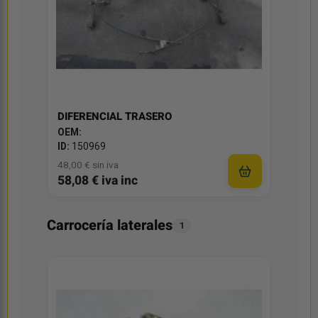
DIFERENCIAL TRASERO
OEM:
ID:
150969
48,00 € sin iva
58,08 € iva inc
Carrocería laterales
1