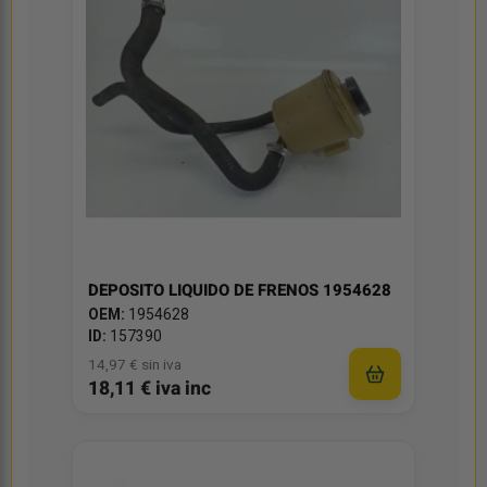
DEPOSITO LIQUIDO DE FRENOS 1954628
OEM:
1954628
ID:
157390
14,97 € sin iva
18,11 € iva inc