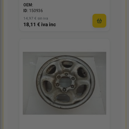
OEM:
ID:
150936
14,97 € sin iva
18,11 € iva inc