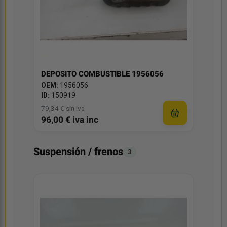
DEPOSITO COMBUSTIBLE 1956056
OEM:
1956056
ID:
150919
79,34 € sin iva
96,00 € iva inc
Suspensión / frenos
3