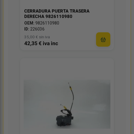
CERRADURA PUERTA TRASERA
DERECHA 9826110980
OEM:
9826110980
ID:
226036
35,00 € sin iva
42,35 € iva inc