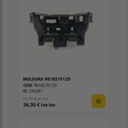
MOLDURA 98182701ZD
OEM:
98182701ZD
ID:
226287
30,00 € sin iva
36,30 € iva inc