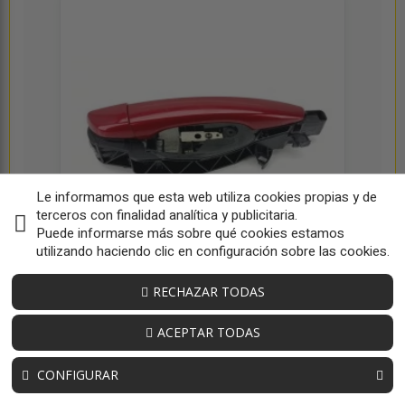
Le informamos que esta web utiliza cookies propias y de
terceros con finalidad analítica y publicitaria.
Puede informarse más sobre qué cookies estamos
utilizando haciendo clic en configuración sobre las cookies.
MANETA EXTERIOR DELANTERA
RECHAZAR TODAS
DERECHA 9802977180
OEM:
9802977180
ACEPTAR TODAS
ID:
226307
20,00 € sin iva
CONFIGURAR
24,20 € iva inc