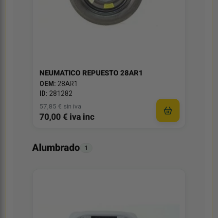
NEUMATICO REPUESTO 28AR1
OEM:
28AR1
ID:
281282
57,85 € sin iva
70,00 € iva inc
Alumbrado
1