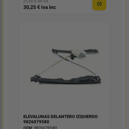
25,00 € sin iva
30,25 € iva inc
ELEVALUNAS DELANTERO IZQUIERDO
9826079580
OEM:
9826079580