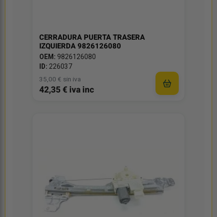
CERRADURA PUERTA TRASERA
IZQUIERDA 9826126080
OEM:
9826126080
ID:
226037
35,00 € sin iva
42,35 € iva inc