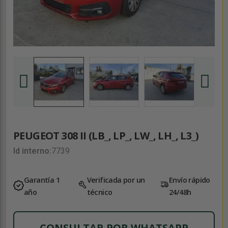
PEUGEOT 308 II (LB_, LP_, LW_, LH_, L3_)
Id interno:
7739
Garantía 1
Verificada por un
Envío rápido
año
técnico
24/48h
CONSULTAR POR WHATSAPP