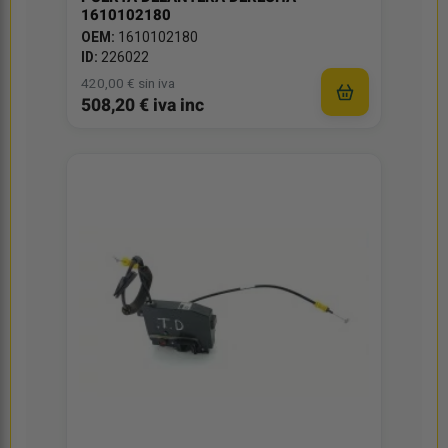
1610102180
OEM:
1610102180
ID:
226022
420,00 € sin iva
508,20 € iva inc