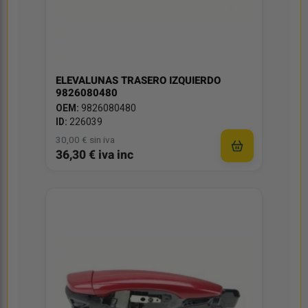
ELEVALUNAS TRASERO IZQUIERDO
9826080480
OEM:
9826080480
ID:
226039
30,00 € sin iva
36,30 € iva inc