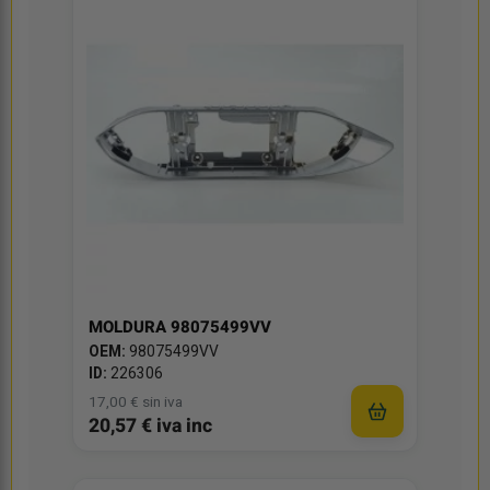
MOLDURA 98075499VV
OEM:
98075499VV
ID:
226306
17,00 € sin iva
20,57 € iva inc