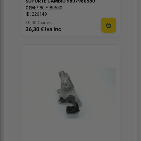
SOPORTE CAMBIO 9807980580
OEM:
9807980580
ID:
226149
30,00 € sin iva
36,30 € iva inc