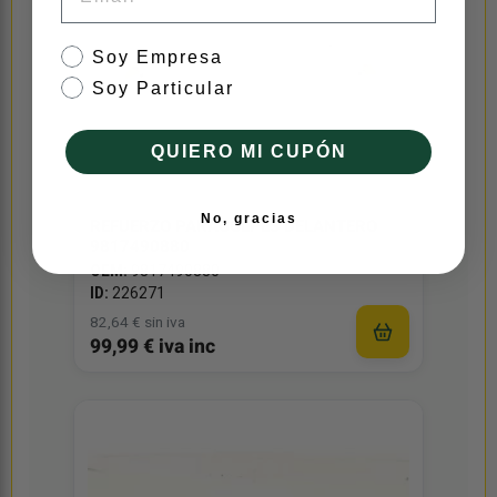
tipo de cliente
Soy Empresa
Soy Particular
QUIERO MI CUPÓN
No, gracias
REFUERZO PARAGOLPES DELANTERO
9817490880
OEM:
9817490880
ID:
226271
82,64 € sin iva
99,99 € iva inc