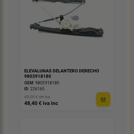
ELEVALUNAS DELANTERO DERECHO
9803918180
OEM:
9803918180
ID:
226165
40,00 € sin iva
48,40 € iva inc