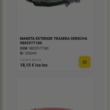
MANETA EXTERIOR TRASERA DERECHA
9802977180
OEM:
9802977180
ID:
226044
15,00 € sin iva
18,15 € iva inc