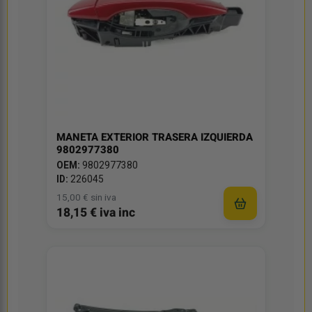
MANETA EXTERIOR TRASERA IZQUIERDA
9802977380
OEM:
9802977380
ID:
226045
15,00 € sin iva
18,15 € iva inc