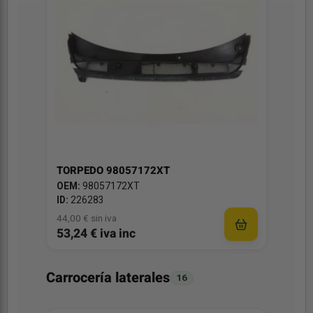
TORPEDO 98057172XT
OEM:
98057172XT
ID:
226283
44,00 € sin iva
53,24 € iva inc
Carrocería laterales
16