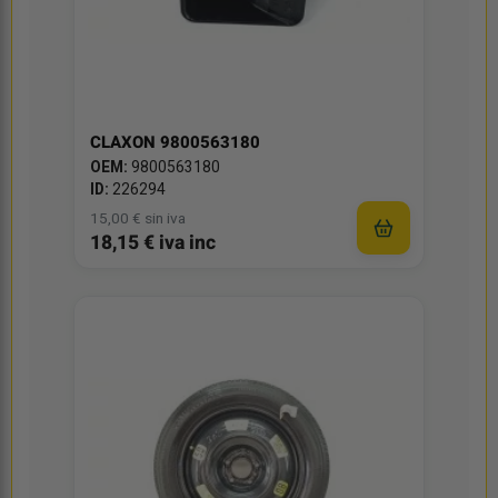
CLAXON 9800563180
OEM:
9800563180
ID:
226294
15,00 € sin iva
18,15 € iva inc