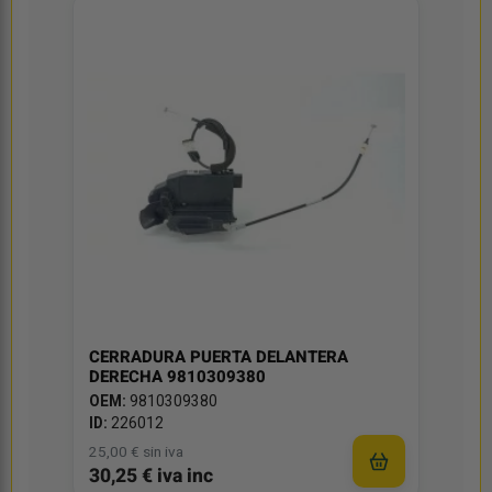
CERRADURA PUERTA DELANTERA
DERECHA 9810309380
OEM:
9810309380
ID:
226012
25,00 € sin iva
30,25 € iva inc