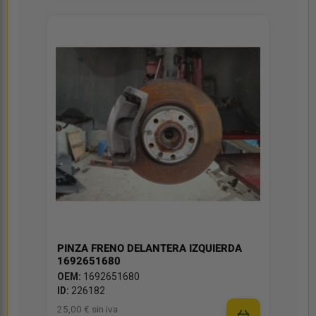
PINZA FRENO DELANTERA IZQUIERDA
1692651680
OEM:
1692651680
ID:
226182
25,00 € sin iva