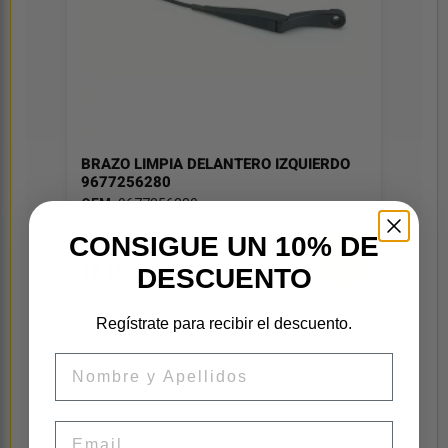
BRAZO LIMPIA DELANTERO IZQUIERDO
9677256280
OEM:
9677256280
ID:
225983
CONSIGUE UN 10% DE
15,00 € sin iva
18,15 € iva inc
DESCUENTO
Regístrate para recibir el descuento.
Nombre
Email