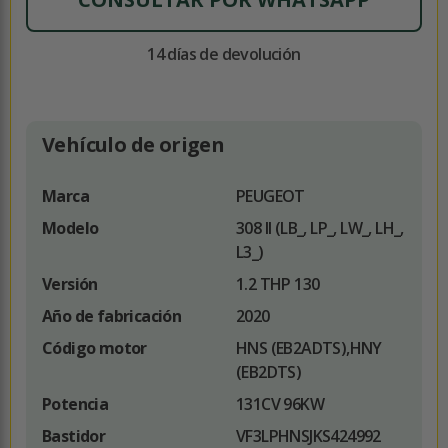
14 días de devolución
Vehículo de origen
Marca
PEUGEOT
Modelo
308 II (LB_, LP_, LW_, LH_,
L3_)
Versión
1.2 THP 130
Año de fabricación
2020
Código motor
HNS (EB2ADTS),HNY
(EB2DTS)
Potencia
131CV 96KW
Bastidor
VF3LPHNSJKS424992