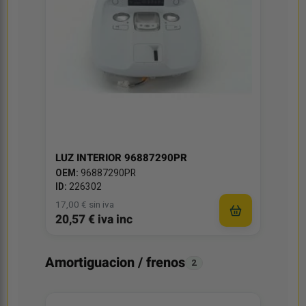
LUZ INTERIOR 96887290PR
OEM:
96887290PR
ID:
226302
17,00 € sin iva
20,57 € iva inc
Amortiguacion / frenos
2