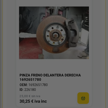
PINZA FRENO DELANTERA DERECHA
1692651780
OEM:
1692651780
ID:
226180
25,00 € sin iva
30,25 € iva inc