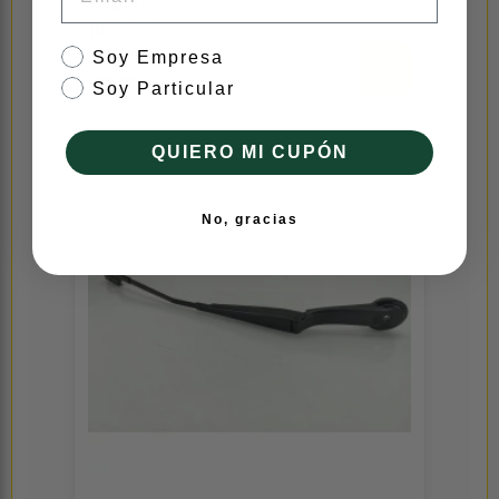
OEM:
1868603
ID:
184984
tipo de cliente
Soy Empresa
16,53 € sin iva
20,00 € iva inc
Soy Particular
QUIERO MI CUPÓN
No, gracias