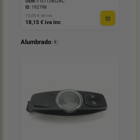
OEM:
F1ET13802AC
ID:
192798
15,00 € sin iva
18,15 € iva inc
Alumbrado
5