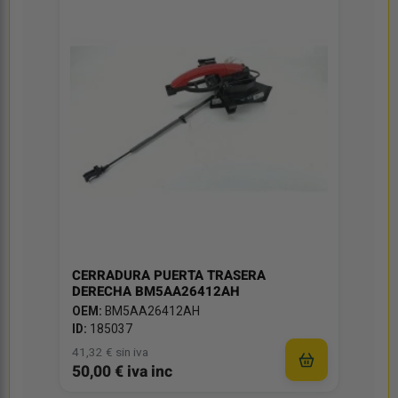
CERRADURA PUERTA TRASERA
DERECHA BM5AA26412AH
OEM:
BM5AA26412AH
ID:
185037
41,32 € sin iva
50,00 € iva inc