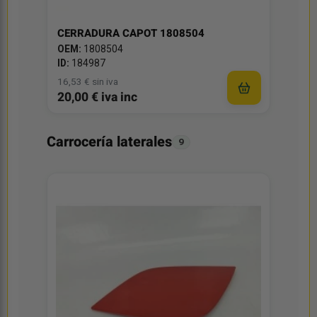
CERRADURA CAPOT 1808504
OEM:
1808504
ID:
184987
16,53 € sin iva
20,00 € iva inc
Carrocería laterales
9