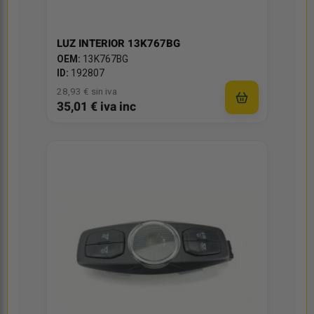
LUZ INTERIOR 13K767BG
OEM:
13K767BG
ID:
192807
28,93 € sin iva
35,01 € iva inc