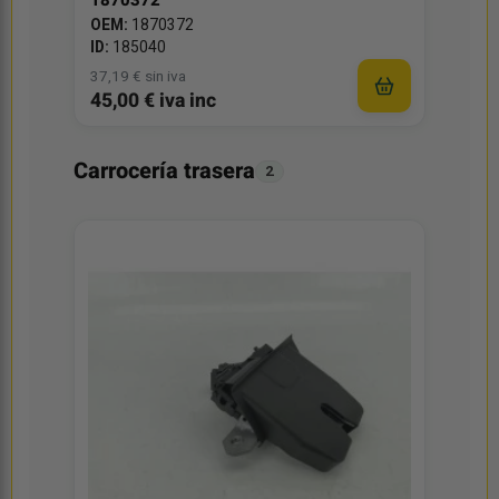
1870372
OEM:
1870372
ID:
185040
37,19 € sin iva
45,00 € iva inc
Carrocería trasera
2