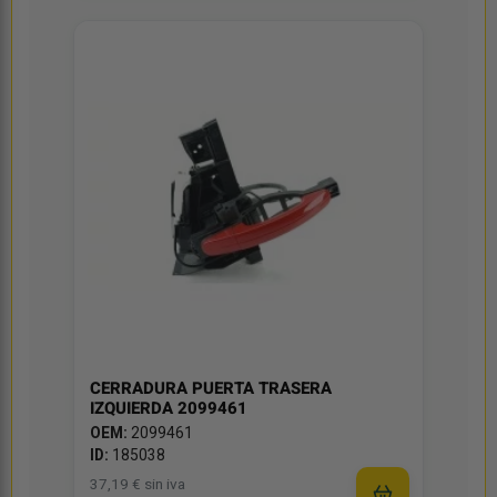
CERRADURA PUERTA TRASERA
IZQUIERDA 2099461
OEM:
2099461
ID:
185038
37,19 € sin iva