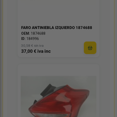
FARO ANTINIEBLA IZQUIERDO 1874688
OEM:
1874688
ID:
184996
30,58 € sin iva
37,00 € iva inc