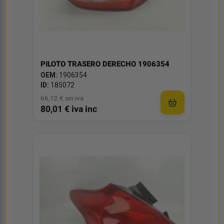
PILOTO TRASERO DERECHO 1906354
OEM:
1906354
ID:
185072
66,12 € sin iva
80,01 € iva inc