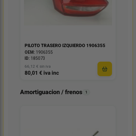
PILOTO TRASERO IZQUIERDO 1906355
OEM:
1906355
ID:
185073
66,12 € sin iva
80,01 € iva inc
Amortiguacion / frenos
1