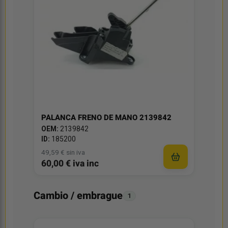
PALANCA FRENO DE MANO 2139842
OEM:
2139842
ID:
185200
49,59 € sin iva
60,00 € iva inc
Cambio / embrague
1