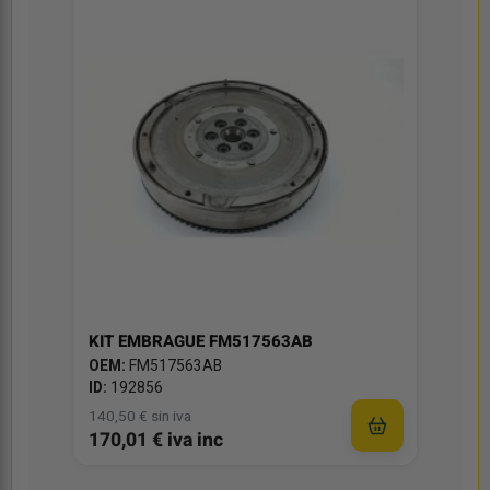
KIT EMBRAGUE FM517563AB
OEM:
FM517563AB
ID:
192856
140,50 € sin iva
170,01 € iva inc