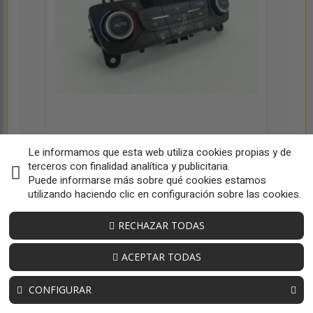
MANDO CLIMATIZADOR F1ET18C612AK
Le informamos que esta web utiliza cookies propias y de
OEM:
F1ET18C612AK
terceros con finalidad analítica y publicitaria.
ID:
192822
Puede informarse más sobre qué cookies estamos
49,59 € sin iva
utilizando haciendo clic en configuración sobre las cookies.
60,00 € iva inc
RECHAZAR TODAS
ACEPTAR TODAS
CONFIGURAR