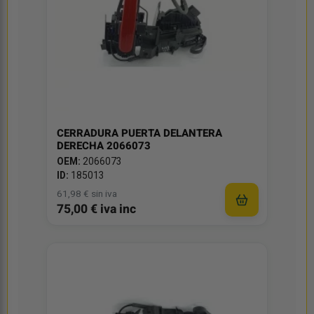
CERRADURA PUERTA DELANTERA
DERECHA 2066073
OEM:
2066073
ID:
185013
61,98 € sin iva
75,00 € iva inc