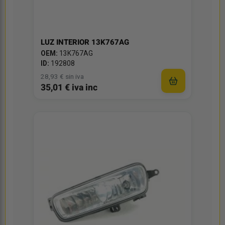
LUZ INTERIOR 13K767AG
OEM:
13K767AG
ID:
192808
28,93 € sin iva
35,01 € iva inc