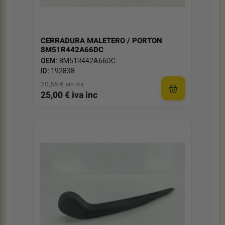
CERRADURA MALETERO / PORTON
8M51R442A66DC
OEM:
8M51R442A66DC
ID:
192838
20,66 € sin iva
25,00 € iva inc