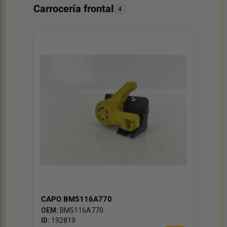
Carrocería frontal
4
CAPO BM5116A770
OEM:
BM5116A770
ID:
192819