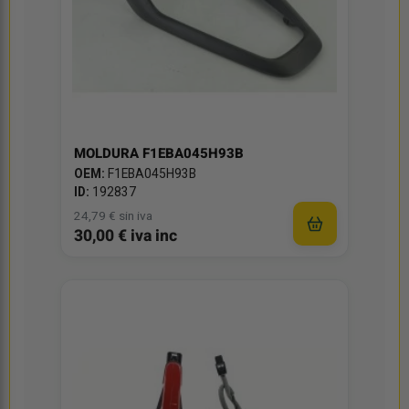
MOLDURA F1EBA045H93B
OEM:
F1EBA045H93B
ID:
192837
24,79 € sin iva
30,00 € iva inc