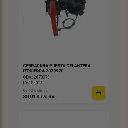
CERRADURA PUERTA DELANTERA
IZQUIERDA 2070970
OEM:
2070970
ID:
185014
66,12 € sin iva
80,01 € iva inc