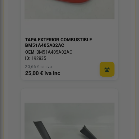
TAPA EXTERIOR COMBUSTIBLE
BM51A405A02AC
OEM:
BM51A405A02AC
ID:
192835
20,66 € sin iva
25,00 € iva inc