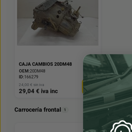
CAJA CAMBIOS 20DM48
OEM:
20DM48
ID:
166279
24,00 € sin iva
29,04 € iva inc
Carrocería frontal
1