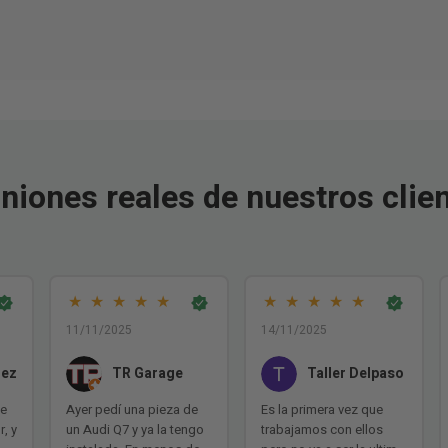
niones reales de nuestros clie
★
★
★
★
★
★
★
★
★
★
11/11/2025
14/11/2025
mez
TR Garage
Taller Delpaso
de
Ayer pedí una pieza de
Es la primera vez que
r, y
un Audi Q7 y ya la tengo
trabajamos con ellos