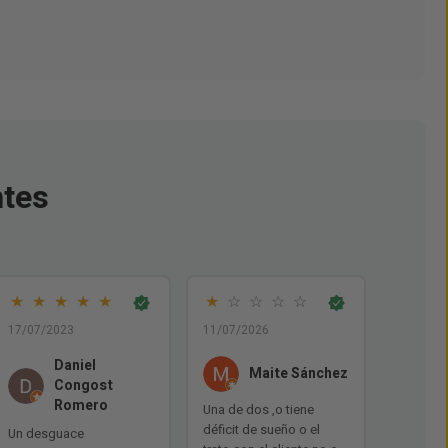
ntes
★
★
★
★
★
★
☆
☆
☆
☆
17/07/2023
11/07/2026
Daniel
Maite Sánchez
Congost
Romero
Una de dos ,o tiene
déficit de sueño o el
Un desguace