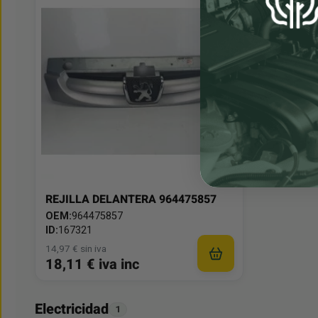
REJILLA DELANTERA 964475857
OEM:
964475857
ID:
167321
14,97 € sin iva
18,11 € iva inc
Electricidad
1