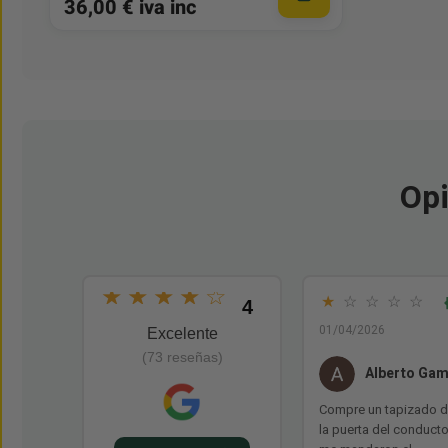
36,00 € iva inc
Opi
★
★
★
★
☆
★
☆
☆
☆
☆
4
01/04/2026
Excelente
(73 reseñas)
Alberto Ga
Compre un tapizado 
la puerta del conducto