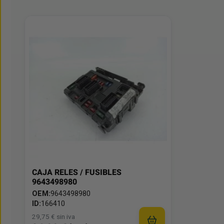
CAJA RELES / FUSIBLES
9643498980
OEM:
9643498980
ID:
166410
29,75 € sin iva