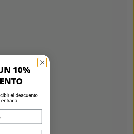
UN 10%
UENTO
cibir el descuento
 entrada.