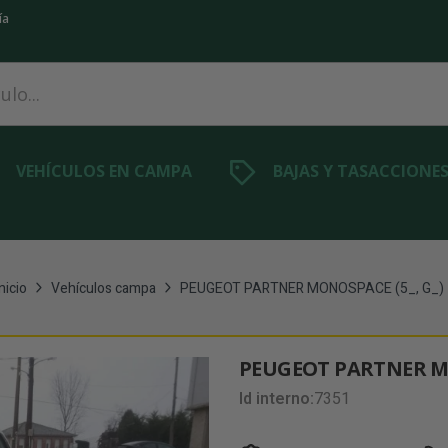
ía
VEHÍCULOS EN CAMPA
BAJAS Y TASACCIONE
nicio
Vehículos campa
PEUGEOT PARTNER MONOSPACE (5_, G_)
PEUGEOT PARTNER MO
Id interno:
7351