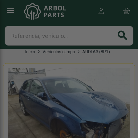
Referencia, vehículo...
search
Inicio
Vehículos campa
AUDI A3 (8P1)