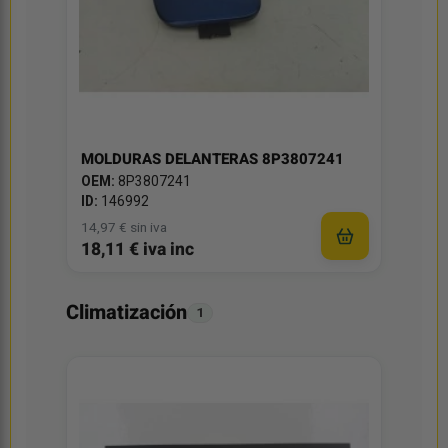
MOLDURAS DELANTERAS 8P3807241
OEM:
8P3807241
ID:
146992
14,97 € sin iva
18,11 € iva inc
Climatización
1