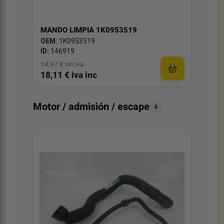
MANDO LIMPIA 1K0953519
OEM:
1K0953519
ID:
146919
14,97 € sin iva
18,11 € iva inc
Motor / admisión / escape
4