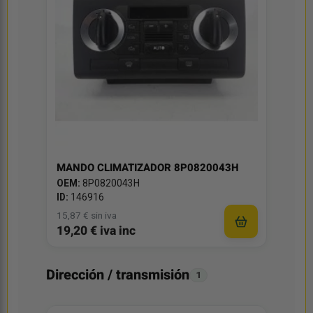
MANDO CLIMATIZADOR 8P0820043H
OEM:
8P0820043H
ID:
146916
15,87 € sin iva
19,20 € iva inc
Dirección / transmisión
1