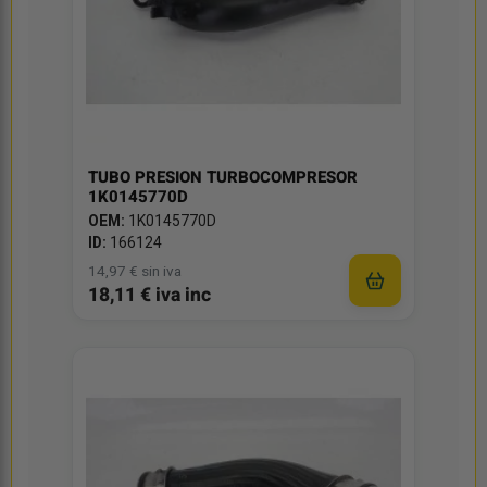
TUBO PRESION TURBOCOMPRESOR
1K0145770D
OEM:
1K0145770D
ID:
166124
14,97 € sin iva
18,11 € iva inc