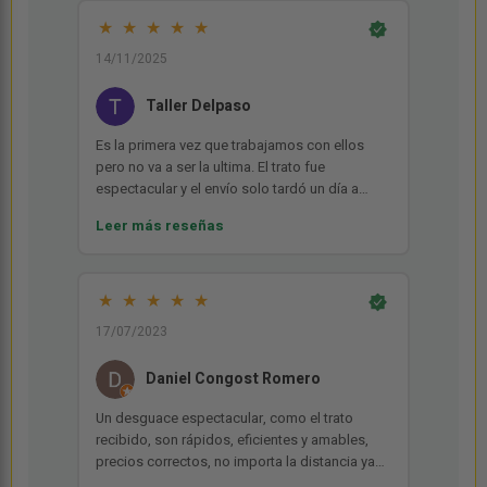
Muchas gracias!!
★
★
★
★
★
14/11/2025
Taller Delpaso
Es la primera vez que trabajamos con ellos
pero no va a ser la ultima. El trato fue
espectacular y el envío solo tardó un día a
pesar de la distancia. MUY RECOMENDABLE
Leer más reseñas
★
★
★
★
★
17/07/2023
Daniel Congost Romero
Un desguace espectacular, como el trato
recibido, son rápidos, eficientes y amables,
precios correctos, no importa la distancia ya
que hacen envíos a toda España, cuidan