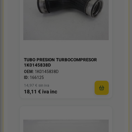
TUBO PRESION TURBOCOMPRESOR
1K0145838D
OEM:
1K0145838D
ID:
166125
14,97 € sin iva
18,11 € iva inc