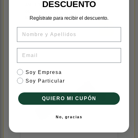
DESCUENTO
ANILLO AIRBAG 1K0959653C
OEM:
1K0959653C
ID:
146874
Regístrate para recibir el descuento.
14,97 € sin iva
Nombre
18,11 € iva inc
Email
tipo de cliente
Soy Empresa
Soy Particular
QUIERO MI CUPÓN
No, gracias