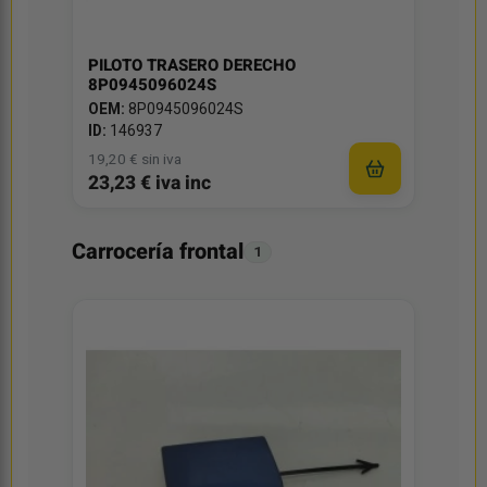
PILOTO TRASERO DERECHO
8P0945096024S
OEM:
8P0945096024S
ID:
146937
19,20 € sin iva
23,23 € iva inc
Carrocería frontal
1