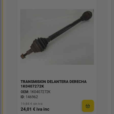
TRANSMISION DELANTERA DERECHA
1K0407272K
OEM:
1K0407272K
ID:
146962
19,84 € sin iva
24,01 € iva inc