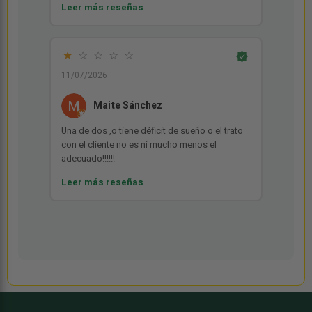
Leer más reseñas
mucho el embalaje utilizando envoltorio de
burbuja y todo bien retractilado, sí vuelvo a
necesitar algo no dudaré en contactar con
ellos.
★
☆
☆
☆
☆
11/07/2026
Maite Sánchez
Una de dos ,o tiene déficit de sueño o el trato
con el cliente no es ni mucho menos el
adecuado!!!!!!
Leer más reseñas