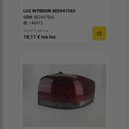
LUZ INTERIOR 8E0947565
OEM:
8E0947565
ID:
146915
14,97 € sin iva
18,11 € iva inc