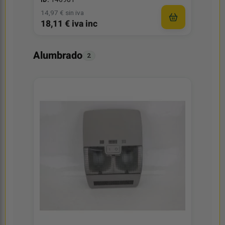
ID:
146981
14,97 € sin iva
18,11 € iva inc
Alumbrado
2