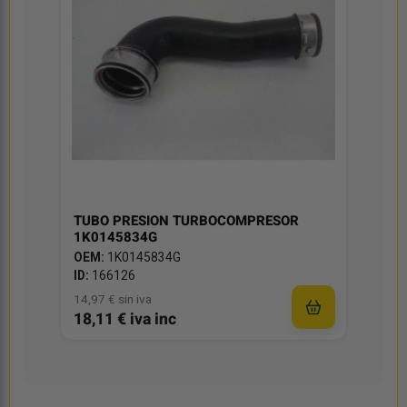
TUBO PRESION TURBOCOMPRESOR
1K0145834G
OEM:
1K0145834G
ID:
166126
14,97 € sin iva
18,11 € iva inc