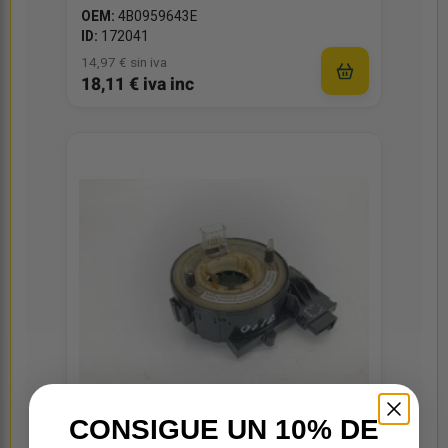
OEM:
4B0959643E
ID:
172041
14,97 € sin iva
18,11 € iva inc
CONSIGUE UN 10% DE