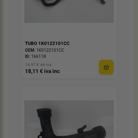
TUBO 1K0122101CC
OEM:
1K0122101CC
ID:
166118
14,97 € sin iva
18,11 € iva inc