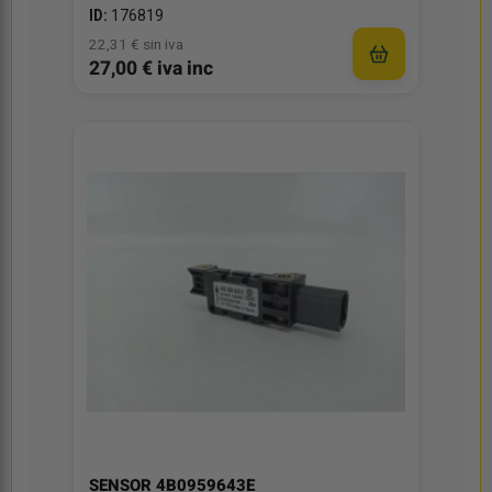
ID:
176819
22,31 € sin iva
27,00 € iva inc
SENSOR 4B0959643E