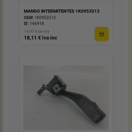
MANDO INTERMITENTES 1K0953513
OEM:
1K0953513
ID:
146918
14,97 € sin iva
18,11 € iva inc