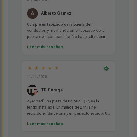
01/04/2026
Alberto Gamez
Compre un tapizado de la puerta del
conductor, y me mandaron el tapizado de la
puerta del acompañante. No hace falta decir
nada mas. Tuve que hacer una apaño para
Leer más reseñas
pasar la ITV. Y solo hay un desguace el arbol en
toda España, que el dueño quiere tirar balones
fuera. Hay que ser mas profesional.
★
★
★
★
★
11/11/2025
TR Garage
Ayer pedí una pieza de un Audi Q7 y ya la
tengo instalada. En menos de 24h la he
recibido en Barcelona y en perfecto estado. Un
10 para esta empresa tanto por la amabilidad,
Leer más reseñas
la facilidad para hacer el pedido como en la
calidad y puntualidad. Repetiré seguro.